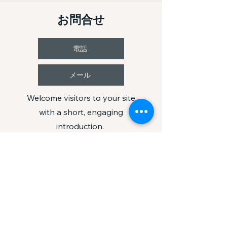
お問合せ
電話
メール
Welcome visitors to your site
with a short, engaging
introduction.
Double click to edit and add
your own text.
Crea LLC （合同会
社クレア）