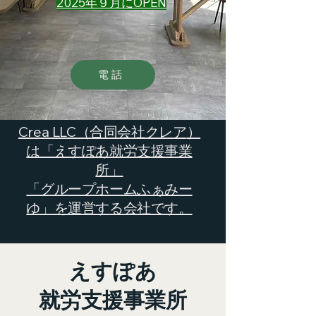
2025年９月にOPEN
電話
Crea LLC（合同会社クレア
）
は「えすぽあ就労支援事業
所」
「グループホームふぁみー
ゆ」を運営する会社です。
​えすぽあ
就労支援事業所