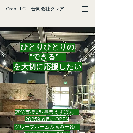
Crea LLC 合同会社クレア
​ひとりひとりの
”できる”
を大切に応援したい
就労支援B型事業えすぽあ
2025年6月にOPEN
​グループホームふぁみーゆ