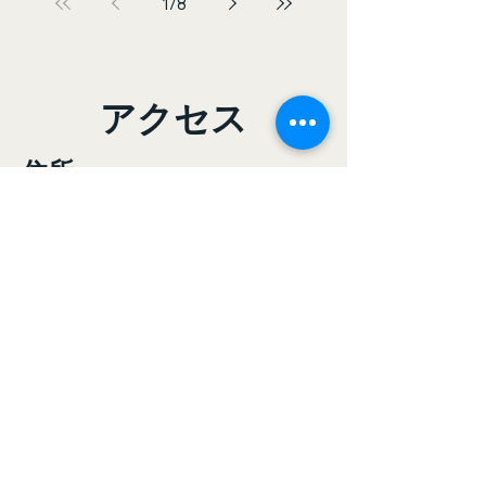
1
/
8
​アクセス
​住所
​兵庫県朝来市和田山町林垣251-1
​連絡
​電話：079-672-3011
info@mysite.com
​時間
​月ー金
8:30am – 5:30pm