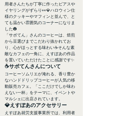
用者さんたちが丁寧に作ったピアスや
イヤリングがずらり👀💎ハロウィン仕
様のクッキーやマフィンと並んで、と
ても温かい雰囲気のコーナーになりま
した🎃
「サボてん」さんのコーヒーは、焙煎
から豆選びまでこだわり抜かれてお
り、心がほっとする味わい☕そんな素
敵なカフェの一角に、えすぽあの作品
を置いていただけたことに感謝です✨
☕サボてんさんについて
コーヒーソムリエが淹れる、香り豊か
なハンドドリップコーヒーが人気の移
動販売カフェ。「ここだけでしか味わ
えない一杯」をテーマに、イベントや
マルシェに出店されています。
💎えすぽあのアクセサリー
えすぽあ就労支援事業所では、利用者