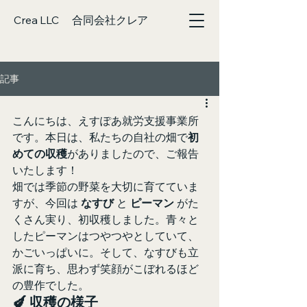
Crea LLC 合同会社クレア
記事
こんにちは、えすぽあ就労支援事業所
です。本日は、私たちの自社の畑で
初
めての収穫
がありましたので、ご報告
いたします！
畑では季節の野菜を大切に育てていま
すが、今回は 
なすび
 と 
ピーマン
 がた
くさん実り、初収穫しました。青々と
したピーマンはつやつやとしていて、
かごいっぱいに。そして、なすびも立
派に育ち、思わず笑顔がこぼれるほど
の豊作でした。
🍆 収穫の様子