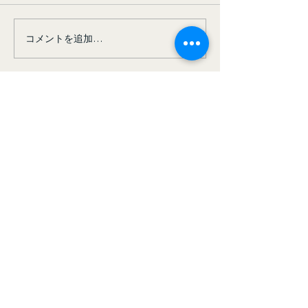
コメントを追加…
クリスマス会を開きまし
【作業風景紹介
た
さんと一緒に、
み重ねる “日々
Crea LLC （合同会
社クレア）
〒669-5231
​兵庫県朝来市和田山町
林垣251-1
TEL:
079-672-3011
​FAX：079-672-0991
info@mysite.com