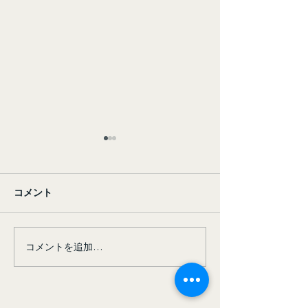
コメント
コメントを追加…
【作業風景紹介】利用者
施設内清掃も大
さんと一緒に、丁寧に積
訓練のひとつです
み重ねる “日々のしごと”