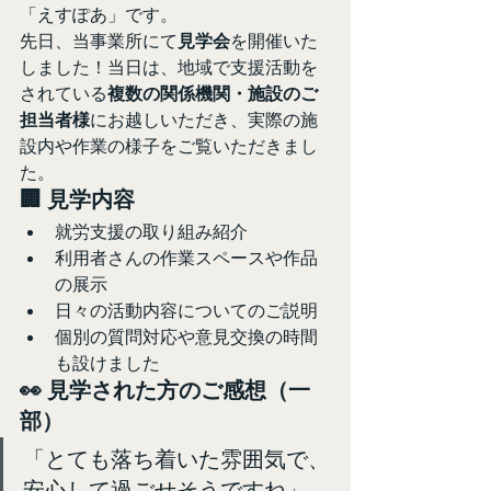
「えすぽあ」です。
先日、当事業所にて
見学会
を開催いた
しました！当日は、地域で支援活動を
されている
複数の関係機関・施設のご
担当者様
にお越しいただき、実際の施
設内や作業の様子をご覧いただきまし
た。
🏢 見学内容
就労支援の取り組み紹介
利用者さんの作業スペースや作品
の展示
日々の活動内容についてのご説明
個別の質問対応や意見交換の時間
も設けました
👀 見学された方のご感想（一
部）
「とても落ち着いた雰囲気で、
安心して過ごせそうですね」