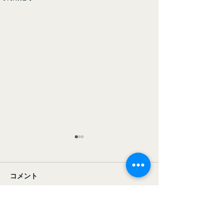
コメント
コメントを追加…
クリスマス会を開きまし
【作業風景紹介