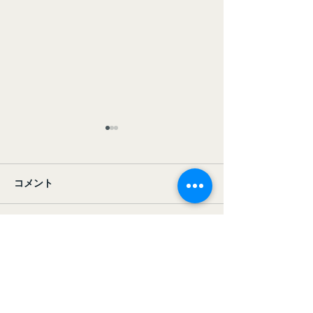
コメント
コメントを追加…
クリスマス会を開きまし
【作業風景紹介
た
さんと一緒に、
み重ねる “日々