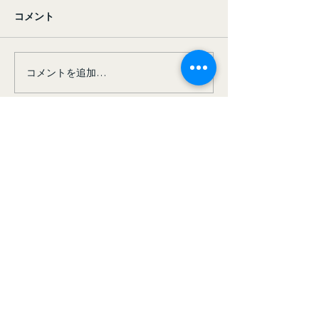
コメント
コメントを追加…
クリスマス会を開きまし
【作業風景紹介
た
さんと一緒に、
み重ねる “日々
Crea LLC （合同会
社クレア）
〒669-5231
​兵庫県朝来市和田山町
林垣251-1
TEL:
079-672-3011
​FAX：079-672-0991
info@mysite.com